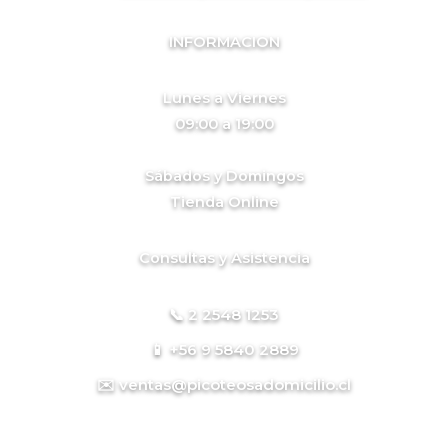
INFORMACION
Lunes a Viernes
09:00 a 19:00
Sábados y Domingos
Tienda Online
Consultas y Asistencia
📞 2 2548 1253
📱 +56 9 5840 2889
✉️ ventas@picoteosadomicilio.cl