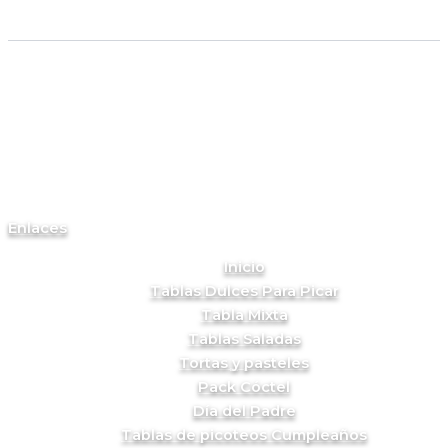
Enlaces
Inicio
Tablas Dulces Para Picar
Tabla Mixta
Tablas Saladas
Tortas y pasteles
Pack Cóctel
Día del Padre
Tablas de picoteos Cumpleaños