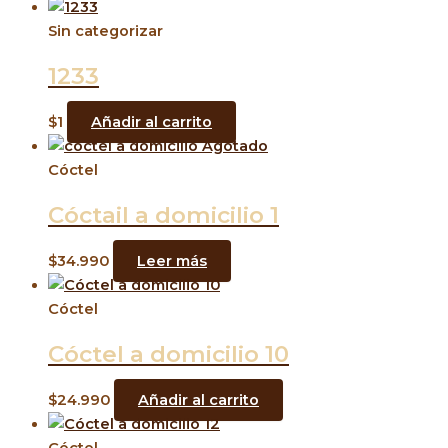
Sin categorizar
1233
$
1
Añadir al carrito
Agotado
Cóctel
Cóctail a domicilio 1
$
34.990
Leer más
Cóctel
Cóctel a domicilio 10
$
24.990
Añadir al carrito