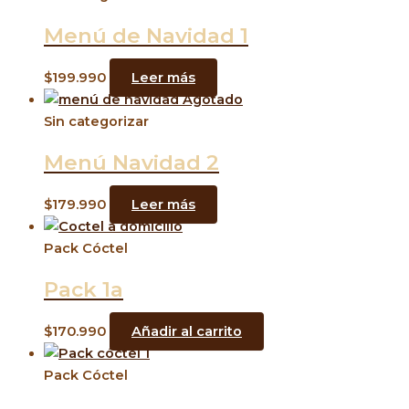
Menú de Navidad 1
$
199.990
Leer más
Agotado
Sin categorizar
Menú Navidad 2
$
179.990
Leer más
Pack Cóctel
Pack 1a
$
170.990
Añadir al carrito
Pack Cóctel