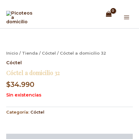
Ir
Mai
al
Men
contenido
Inicio
/
Tienda
/
Cóctel
/ Cóctel a domicilio 32
Cóctel
Cóctel a domicilio 32
$
34.990
Sin existencias
Categoría:
Cóctel