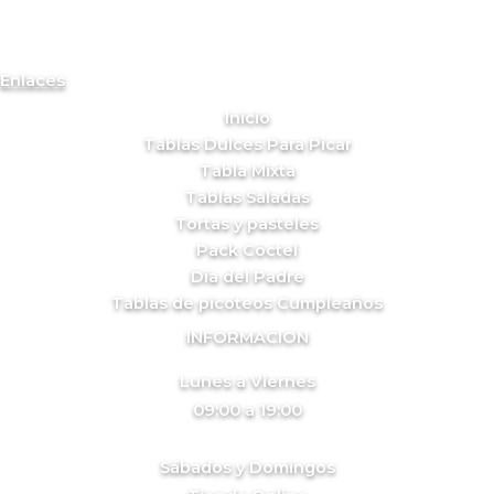
Enlaces
Inicio
Tablas Dulces Para Picar
Tabla Mixta
Tablas Saladas
Tortas y pasteles
Pack Cóctel
Día del Padre
Tablas de picoteos Cumpleaños
INFORMACION
Lunes a Viernes
09:00 a 19:00
Sábados y Domingos