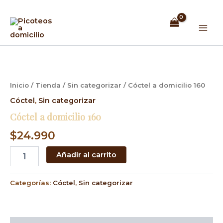
Ir
Mai
al
Men
contenido
Cóctel
a
domicilio
160
Inicio
/
Tienda
/
Sin categorizar
/ Cóctel a domicilio 160
cantidad
Cóctel
,
Sin categorizar
Cóctel a domicilio 160
$
24.990
Añadir al carrito
Categorías:
Cóctel
,
Sin categorizar