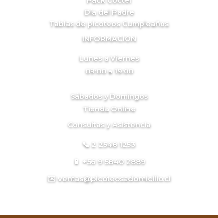
Pack Cóctel
Día del Padre
Tablas de picoteos Cumpleaños
INFORMACION
Lunes a Viernes
09:00 a 19:00
Sábados y Domingos
Tienda Online
Consultas y Asistencia
📞 2 2548 1253
📱 +56 9 5840 2889
✉️ ventas@picoteosadomicilio.cl