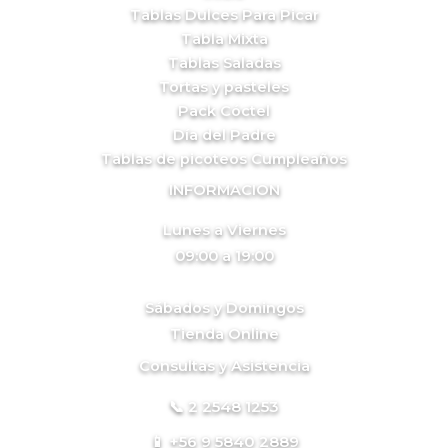
Tablas Dulces Para Picar
Tabla Mixta
Tablas Saladas
Tortas y pasteles
Pack Cóctel
Día del Padre
Tablas de picoteos Cumpleaños
INFORMACION
Lunes a Viernes
09:00 a 19:00
Sábados y Domingos
Tienda Online
Consultas y Asistencia
📞 2 2548 1253
📱 +56 9 5840 2889