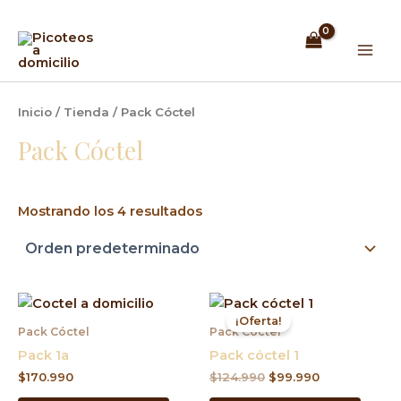
Ir
Mai
al
Men
contenido
Inicio
/
Tienda
/ Pack Cóctel
Pack Cóctel
Mostrando los 4 resultados
El
El
precio
precio
¡Oferta!
original
actual
Pack Cóctel
Pack Cóctel
era:
es:
Pack 1a
Pack cóctel 1
$124.990.
$99.990.
$
170.990
$
124.990
$
99.990