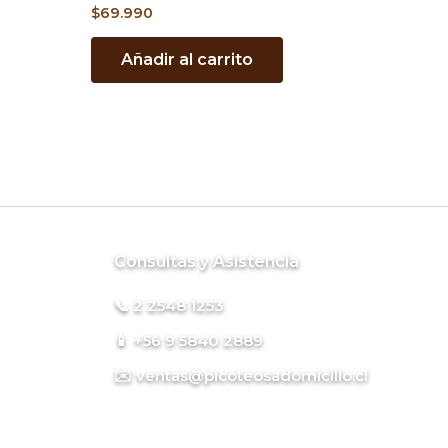
$
69.990
Añadir al carrito
Consultas y Asistencia
📞 2 2548 1253
📱 +56 9 5840 2889
✉️ ventas@picoteosadomicilio.cl