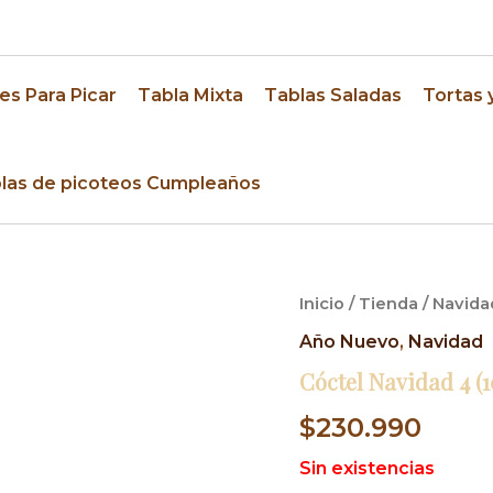
res
es Para Picar
Tabla Mixta
Tablas Saladas
Tortas 
las de picoteos Cumpleaños
Inicio
/
Tienda
/
Navida
Año Nuevo
,
Navidad
Cóctel Navidad 4 (
$
230.990
Sin existencias