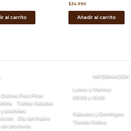
$
34.990
r al carrito
Añadir al carrito
INFORMACION
s
Lunes a Viernes
 Dulces Para Picar
09:00 a 19:00
Mixta
Tablas Saladas
 y pasteles
Sábados y Domingos
óctel
Día del Padre
Tienda Online
 de picoteos