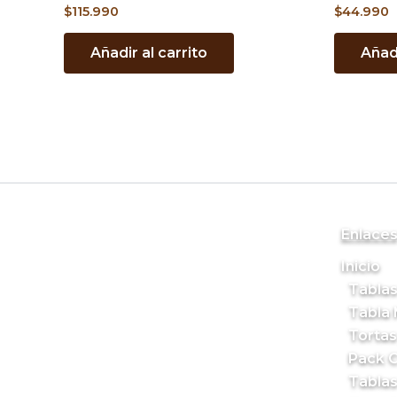
$
115.990
$
44.990
Añadir al carrito
Añadi
Enlace
Inicio
Tablas
Tabla 
Tortas
Pack C
Tablas