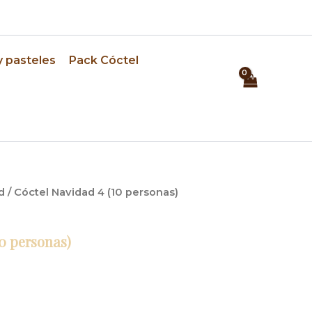
⏰ Pedidos con 24h de anticipación
y pasteles
Pack Cóctel
d
/ Cóctel Navidad 4 (10 personas)
10 personas)