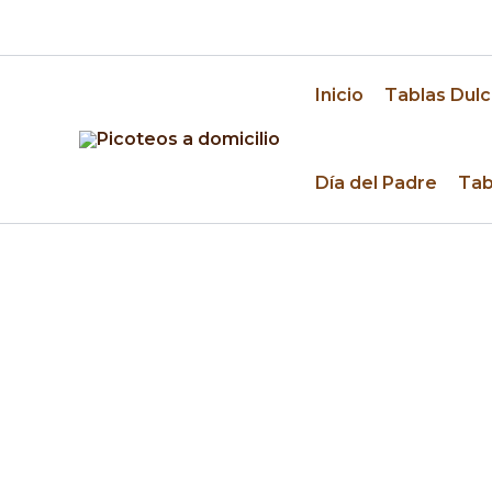
Ir
🚚 Despacho a domicilio en Santiago y alrededo
al
contenido
Inicio
Tablas Dulc
Día del Padre
Tab