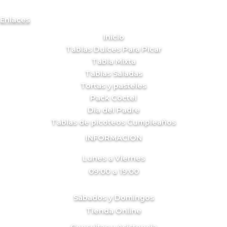
Enlaces
Inicio
Tablas Dulces Para Picar
Tabla Mixta
Tablas Saladas
Tortas y pasteles
Pack Cóctel
Día del Padre
Tablas de picoteos Cumpleaños
INFORMACION
Lunes a Viernes
09:00 a 19:00
Sábados y Domingos
Tienda Online
Consultas y Asistencia