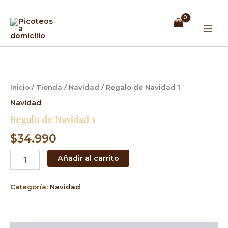
Ir
Mai
al
Men
contenido
Regalo
de
Navidad
1
Inicio
/
Tienda
/
Navidad
/ Regalo de Navidad 1
cantidad
Navidad
Regalo de Navidad 1
$
34.990
Añadir al carrito
Categoría:
Navidad