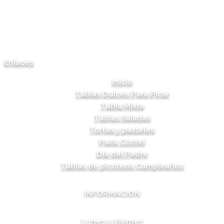
Enlaces
Inicio
Tablas Dulces Para Picar
Tabla Mixta
Tablas Saladas
Tortas y pasteles
Pack Cóctel
Día del Padre
Tablas de picoteos Cumpleaños
INFORMACION
Lunes a Viernes