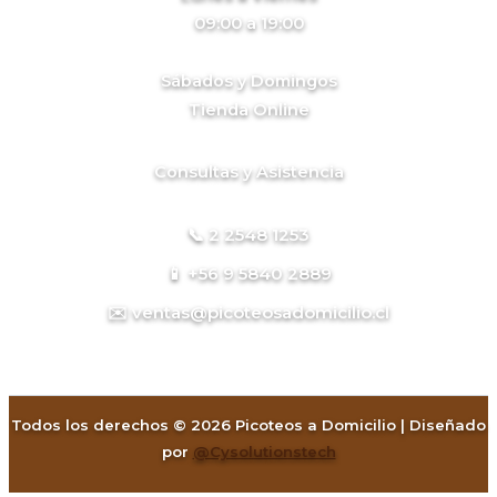
09:00 a 19:00
Sábados y Domingos
Tienda Online
Consultas y Asistencia
📞 2 2548 1253
📱 +56 9 5840 2889
✉️ ventas@picoteosadomicilio.cl
Todos los derechos © 2026 Picoteos a Domicilio | Diseñado
por
@Cysolutionstech