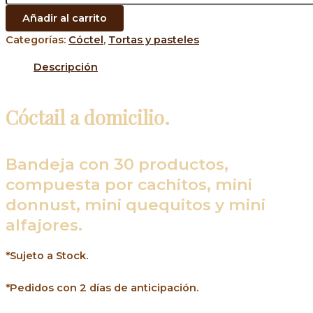
Añadir al carrito
Categorías:
Cóctel
,
Tortas y pasteles
Descripción
Cóctail a domicilio.
Bandeja con 30 productos,
compuesta por cachitos, mini
donnust, mini quequitos y mini
alfajores.
*Sujeto a Stock.
*Pedidos con 2 días de anticipación.