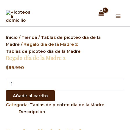
Regalo
Ir
Mai
día
al
de
Men
contenido
la
Madre
2
cantidad
Inicio
/
Tienda
/
Tablas de picoteo día de la
Madre
/ Regalo día de la Madre 2
Tablas de picoteo día de la Madre
Regalo día de la Madre 2
$
69.990
Añadir al carrito
Categoría:
Tablas de picoteo día de la Madre
Descripción