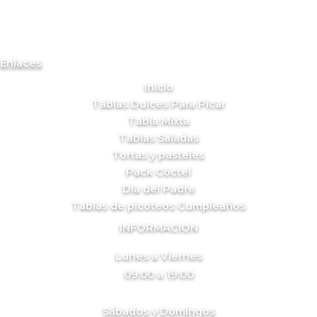
Enlaces
Inicio
Tablas Dulces Para Picar
Tabla Mixta
Tablas Saladas
Tortas y pasteles
Pack Cóctel
Día del Padre
Tablas de picoteos Cumpleaños
INFORMACION
Lunes a Viernes
09:00 a 19:00
Sábados y Domingos