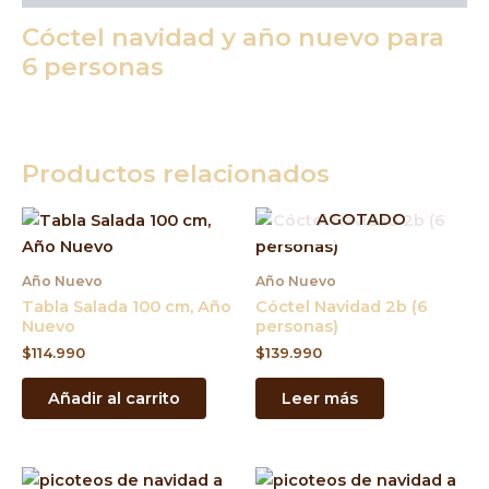
Cóctel navidad y año nuevo para
6 personas
Productos relacionados
AGOTADO
Año Nuevo
Año Nuevo
Tabla Salada 100 cm, Año
Cóctel Navidad 2b (6
Nuevo
personas)
$
114.990
$
139.990
Añadir al carrito
Leer más