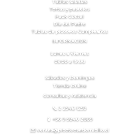
Tablas Saladas
Tortas y pasteles
Pack Cóctel
Día del Padre
Tablas de picoteos Cumpleaños
INFORMACION
Lunes a Viernes
09:00 a 19:00
Sábados y Domingos
Tienda Online
Consultas y Asistencia
📞 2 2548 1253
📱 +56 9 5840 2889
✉️ ventas@picoteosadomicilio.cl