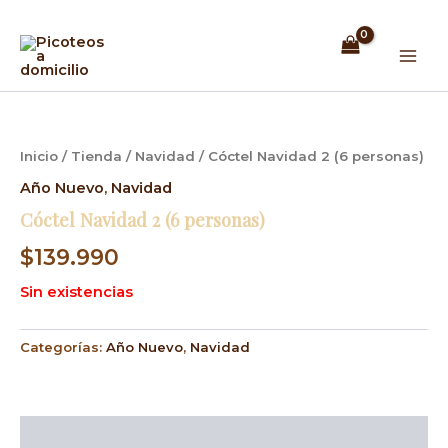
Ir
Mai
al
Men
contenido
Inicio
/
Tienda
/
Navidad
/ Cóctel Navidad 2 (6 personas)
Año Nuevo
,
Navidad
Cóctel Navidad 2 (6 personas)
$
139.990
Sin existencias
Categorías:
Año Nuevo
,
Navidad
Descripción