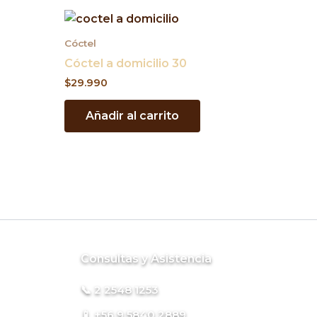
Cóctel
Cóctel a domicilio 30
$
29.990
Añadir al carrito
Consultas y Asistencia
📞 2 2548 1253
📱 +56 9 5840 2889