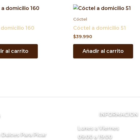
Cóctel
 domicilio 160
Cóctel a domicilio 51
$
39.990
r al carrito
Añadir al carrito
INFORMACION
s
Lunes a Viernes
 Dulces Para Picar
09:00 a 19:00