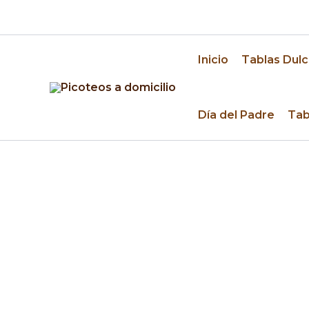
Ir
🚚 Despacho a domicilio en Santiago y alrededo
al
contenido
Inicio
Tablas Dulc
Día del Padre
Tab