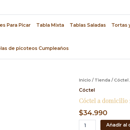
res
es Para Picar
Tabla Mixta
Tablas Saladas
Tortas 
las de picoteos Cumpleaños
Cóctel
Inicio
/
Tienda
/
Cóctel
a
Cóctel
domicilio
161
Cóctel a domicilio 
cantidad
$
34.990
Añadir al 