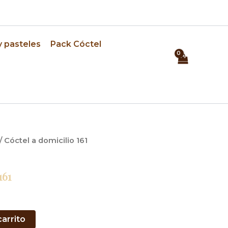
⏰ Pedidos con 24h de anticipación
y pasteles
Pack Cóctel
/ Cóctel a domicilio 161
161
carrito