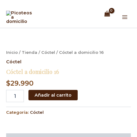
Ir
Mai
al
Men
contenido
Cóctel
a
domicilio
16
Inicio
/
Tienda
/
Cóctel
/ Cóctel a domicilio 16
cantidad
Cóctel
Cóctel a domicilio 16
$
29.990
Añadir al carrito
Categoría:
Cóctel