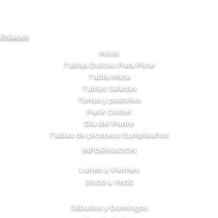
Enlaces
Inicio
Tablas Dulces Para Picar
Tabla Mixta
Tablas Saladas
Tortas y pasteles
Pack Cóctel
Día del Padre
Tablas de picoteos Cumpleaños
INFORMACION
Lunes a Viernes
09:00 a 19:00
Sábados y Domingos