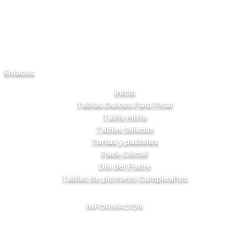
Enlaces
Inicio
Tablas Dulces Para Picar
Tabla Mixta
Tablas Saladas
Tortas y pasteles
Pack Cóctel
Día del Padre
Tablas de picoteos Cumpleaños
INFORMACION