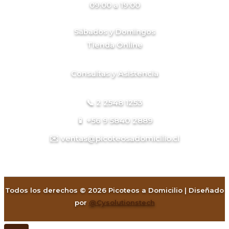
09:00 a 19:00
Sábados y Domingos
Tienda Online
Consultas y Asistencia
📞 2 2548 1253
📱 +56 9 5840 2889
✉️ ventas@picoteosadomicilio.cl
Todos los derechos © 2026 Picoteos a Domicilio | Diseñado
por
@Cysolutionstech