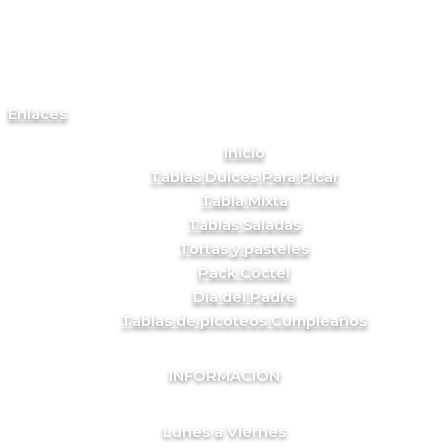
Enlaces
Inicio
Tablas Dulces Para Picar
Tabla Mixta
Tablas Saladas
Tortas y pasteles
Pack Cóctel
Día del Padre
Tablas de picoteos Cumpleaños
INFORMACION
Lunes a Viernes