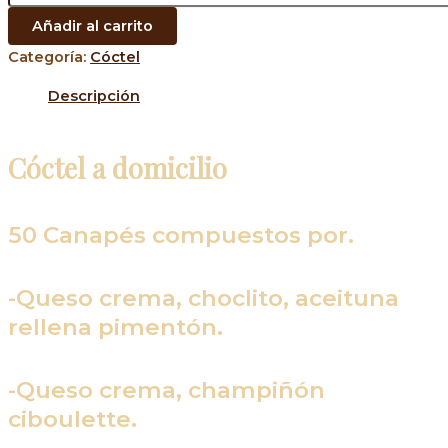
Añadir al carrito
Categoría:
Cóctel
Descripción
Cóctel a domicilio
50 Canapés compuestos por.
-Queso crema, choclito, aceituna
rellena pimentón.
-Queso crema, champiñón
ciboulette.