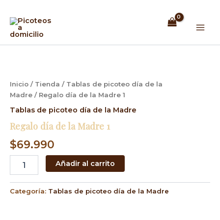
Ir
Mai
al
Men
contenido
Regalo
día
de
la
Inicio
/
Tienda
/
Tablas de picoteo día de la
Madre
Madre
/ Regalo día de la Madre 1
1
cantidad
Tablas de picoteo día de la Madre
Regalo día de la Madre 1
$
69.990
Añadir al carrito
Categoría:
Tablas de picoteo día de la Madre