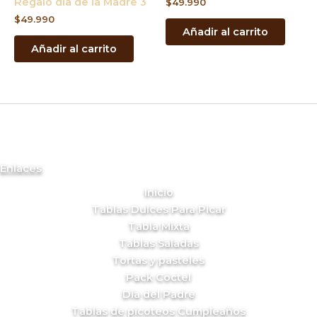
Regalo día de la Madre 3
$
49.990
$
49.990
Añadir al carrito
Añadir al carrito
Enlaces
Inicio
Tablas Dulces Para Picar
Tabla Mixta
Tablas Saladas
Tortas y pasteles
Pack Cóctel
Día del Padre
Tablas de picoteos Cumpleaños