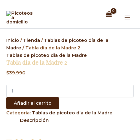
Tabla
Ir
Mai
día
al
de
Men
contenido
la
Madre
2
cantidad
Inicio
/
Tienda
/
Tablas de picoteo día de la
Madre
/ Tabla día de la Madre 2
Tablas de picoteo día de la Madre
Tabla día de la Madre 2
$
39.990
Añadir al carrito
Categoría:
Tablas de picoteo día de la Madre
Descripción