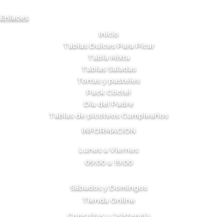
Enlaces
Inicio
Tablas Dulces Para Picar
Tabla Mixta
Tablas Saladas
Tortas y pasteles
Pack Cóctel
Día del Padre
Tablas de picoteos Cumpleaños
INFORMACION
Lunes a Viernes
09:00 a 19:00
Sábados y Domingos
Tienda Online
Consultas y Asistencia