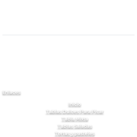
Enlaces
Inicio
Tablas Dulces Para Picar
Tabla Mixta
Tablas Saladas
Tortas y pasteles