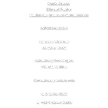
Pack Cóctel
Día del Padre
Tablas de picoteos Cumpleaños
INFORMACION
Lunes a Viernes
09:00 a 19:00
Sábados y Domingos
Tienda Online
Consultas y Asistencia
📞 2 2548 1253
📱 +56 9 5840 2889