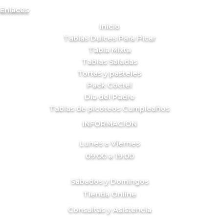
Enlaces
Inicio
Tablas Dulces Para Picar
Tabla Mixta
Tablas Saladas
Tortas y pasteles
Pack Cóctel
Día del Padre
Tablas de picoteos Cumpleaños
INFORMACION
Lunes a Viernes
09:00 a 19:00
Sábados y Domingos
Tienda Online
Consultas y Asistencia