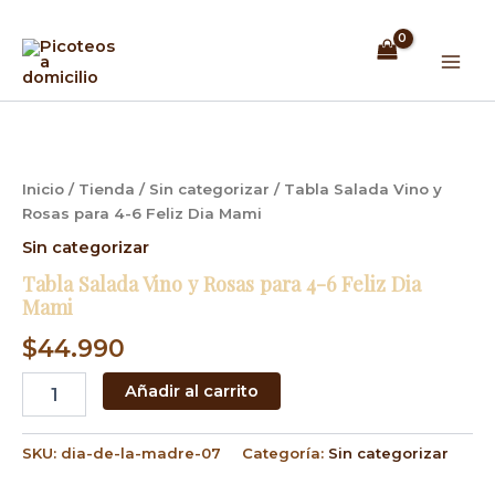
Ir
Mai
al
Men
contenido
Tabla
Salada
Vino
y
Inicio
/
Tienda
/
Sin categorizar
/ Tabla Salada Vino y
Rosas
Rosas para 4-6 Feliz Dia Mami
para
4-
Sin categorizar
6
Tabla Salada Vino y Rosas para 4-6 Feliz Dia
Feliz
Mami
Dia
Mami
$
44.990
cantidad
Añadir al carrito
SKU:
dia-de-la-madre-07
Categoría:
Sin categorizar