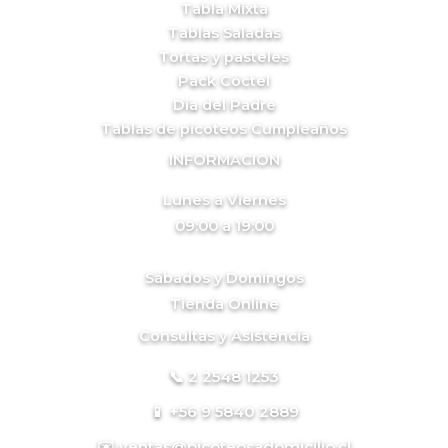
Tabla Mixta
Tablas Saladas
Tortas y pasteles
Pack Cóctel
Día del Padre
Tablas de picoteos Cumpleaños
INFORMACION
Lunes a Viernes
09:00 a 19:00
Sábados y Domingos
Tienda Online
Consultas y Asistencia
📞 2 2548 1253
📱 +56 9 5840 2889
✉️ ventas@picoteosadomicilio.cl