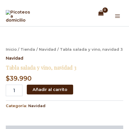
Ir
Mai
al
Men
contenido
Tabla
salada
y
vino,
Inicio
/
Tienda
/
Navidad
/ Tabla salada y vino, navidad 3
navidad
3
Navidad
cantidad
Tabla salada y vino, navidad 3
$
39.990
Añadir al carrito
Categoría:
Navidad