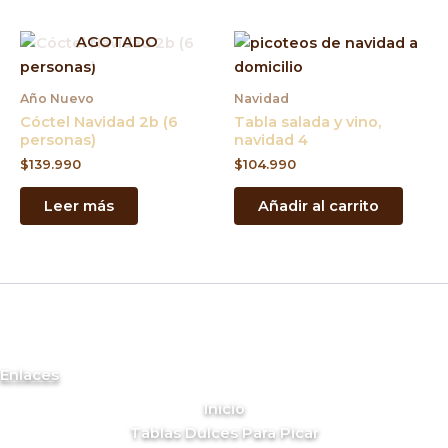
AGOTADO
Año Nuevo
Navidad
Cóctel Navidad 2b (6
Tabla salada y vino,
personas)
navidad 4
$
139.990
$
104.990
Leer más
Añadir al carrito
Enlaces
Inicio
Tablas Dulces Para Picar