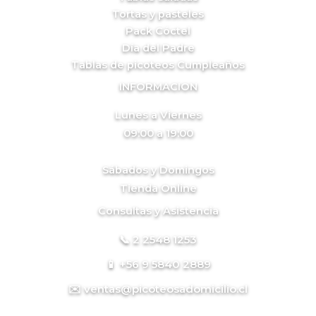
Tortas y pasteles
Pack Cóctel
Día del Padre
Tablas de picoteos Cumpleaños
INFORMACION
Lunes a Viernes
09:00 a 19:00
Sábados y Domingos
Tienda Online
Consultas y Asistencia
📞 2 2548 1253
📱 +56 9 5840 2889
✉️ ventas@picoteosadomicilio.cl