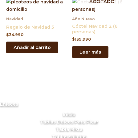
AGOTADO
Navidad
Año Nuevo
Cóctel Navidad 2 (6
Regalo de Navidad 5
personas)
$
34.990
$
139.990
Añadir al carrito
Leer más
Enlaces
Inicio
Tablas Dulces Para Picar
Tabla Mixta
Tablas Saladas