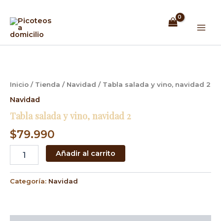
Ir
Mai
al
Men
contenido
Tabla
salada
y
vino,
Inicio
/
Tienda
/
Navidad
/ Tabla salada y vino, navidad 2
navidad
2
Navidad
cantidad
Tabla salada y vino, navidad 2
$
79.990
Añadir al carrito
Categoría:
Navidad