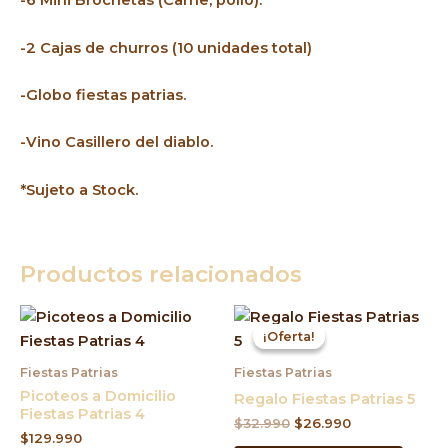
-6 Mini Brochetas (Carne, pollo).
-2 Cajas de churros (10 unidades total)
-Globo fiestas patrias.
-Vino Casillero del diablo.
*Sujeto a Stock.
Productos relacionados
El
El
precio
precio
¡Oferta!
¡Oferta!
original
actual
era:
es:
Fiestas Patrias
Fiestas Patrias
$32.990.
$26.990.
Picoteos a Domicilio
Regalo Fiestas Patrias 5
Fiestas Patrias 4
$
32.990
$
26.990
$
129.990