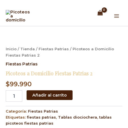
Ir
Mai
al
Men
contenido
Picoteos
a
Domicilio
Fiestas
Inicio
/
Tienda
/
Fiestas Patrias
/ Picoteos a Domicilio
Patrias
Fiestas Patrias 2
2
cantidad
Fiestas Patrias
Picoteos a Domicilio Fiestas Patrias 2
$
99.990
Añadir al carrito
Categoría:
Fiestas Patrias
Etiquetas:
fiestas patrias
,
Tablas diociochera
,
tablas
picoteos fiestas patrias