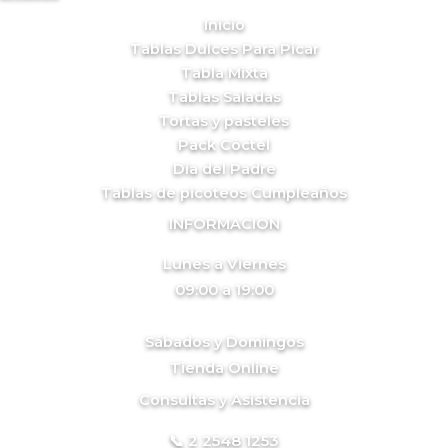
Inicio
Tablas Dulces Para Picar
Tabla Mixta
Tablas Saladas
Tortas y pasteles
Pack Cóctel
Día del Padre
Tablas de picoteos Cumpleaños
INFORMACION
Lunes a Viernes
09:00 a 19:00
Sábados y Domingos
Tienda Online
Consultas y Asistencia
📞 2 2548 1253