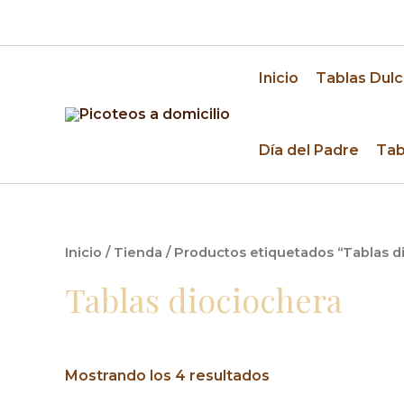
Ir
🚚 Despacho a domicilio en Santiago y alrededo
al
contenido
Inicio
Tablas Dulc
Día del Padre
Tab
Inicio
/
Tienda
/ Productos etiquetados “Tablas d
Tablas diociochera
Mostrando los 4 resultados