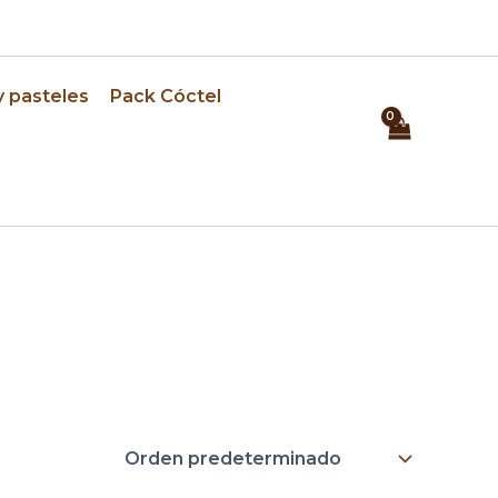
⏰ Pedidos con 24h de anticipación
y pasteles
Pack Cóctel