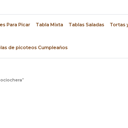
res
es Para Picar
Tabla Mixta
Tablas Saladas
Tortas 
las de picoteos Cumpleaños
iociochera”