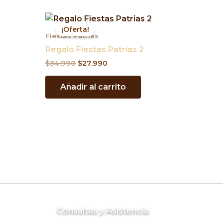
El
El
precio
precio
¡Oferta!
original
actual
Fiestas Patrias
era:
es:
Regalo Fiestas Patrias 2
$34.990.
$27.990.
$
34.990
$
27.990
Añadir al carrito
Consultas y Asistencia