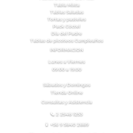
Tabla Mixta
Tablas Saladas
Tortas y pasteles
Pack Cóctel
Día del Padre
Tablas de picoteos Cumpleaños
INFORMACION
Lunes a Viernes
09:00 a 19:00
Sábados y Domingos
Tienda Online
Consultas y Asistencia
📞 2 2548 1253
📱 +56 9 5840 2889