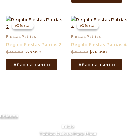
El
El
El
El
precio
precio
precio
precio
¡Oferta!
¡Oferta!
¡Oferta!
¡Oferta!
original
actual
original
actual
era:
es:
era:
es:
Fiestas Patrias
Fiestas Patrias
$34.990.
$27.990.
$36.990.
$28.990.
Regalo Fiestas Patrias 2
Regalo Fiestas Patrias 4
$
34.990
$
27.990
$
36.990
$
28.990
Añadir al carrito
Añadir al carrito
Enlaces
Inicio
Tablas Dulces Para Picar