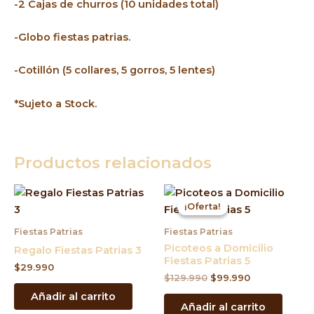
-2 Cajas de churros (10 unidades total)
-Globo fiestas patrias.
-Cotillón (5 collares, 5 gorros, 5 lentes)
*Sujeto a Stock.
Productos relacionados
El
El
precio
precio
¡Oferta!
¡Oferta!
original
actual
era:
es:
Fiestas Patrias
Fiestas Patrias
$129.990.
$99.990.
Picoteos a Domicilio
Regalo Fiestas Patrias 3
Fiestas Patrias 5
$
29.990
$
129.990
$
99.990
Añadir al carrito
Añadir al carrito