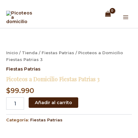
Ir
Mai
al
Men
contenido
Picoteos
a
Domicilio
Fiestas
Inicio
/
Tienda
/
Fiestas Patrias
/ Picoteos a Domicilio
Patrias
Fiestas Patrias 3
3
cantidad
Fiestas Patrias
Picoteos a Domicilio Fiestas Patrias 3
$
99.990
Añadir al carrito
Categoría:
Fiestas Patrias