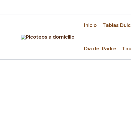
Ir
🚚 Despacho a domicilio en Santiago y alrededo
al
contenido
Inicio
Tablas Dulc
Día del Padre
Tab