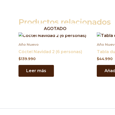
Productos relacionados
AGOTADO
Año Nuevo
Año Nuev
Cóctel Navidad 2 (6 personas)
Tabla d
$
139.990
$
44.990
Leer más
Añadi