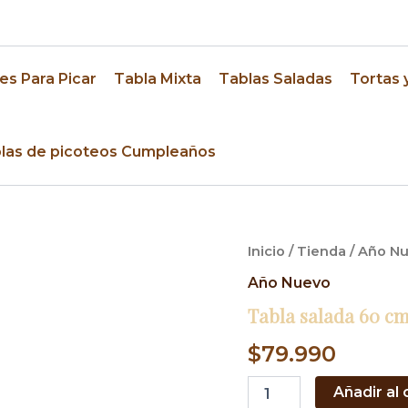
res
es Para Picar
Tabla Mixta
Tablas Saladas
Tortas 
las de picoteos Cumpleaños
Tabla
Inicio
/
Tienda
/
Año N
salada
Año Nuevo
60
cm,
Tabla salada 60 cm
Año
Nuevo
$
79.990
b
cantidad
Añadir al 