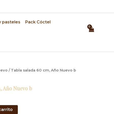
⏰ Pedidos con 24h de anticipación
y pasteles
Pack Cóctel
uevo
/ Tabla salada 60 cm, Año Nuevo b
, Año Nuevo b
carrito