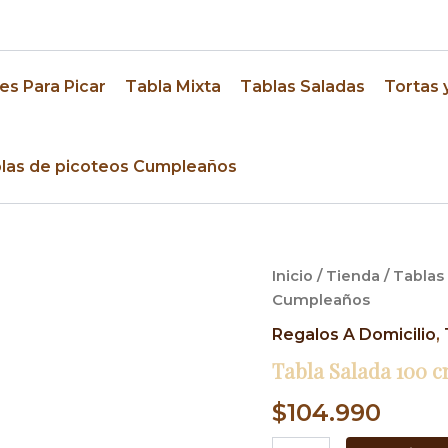
res
es Para Picar
Tabla Mixta
Tablas Saladas
Tortas 
las de picoteos Cumpleaños
Tabla
Inicio
/
Tienda
/
Tablas
Salada
Cumpleaños
100
cm,
Regalos A Domicilio
,
Cumpleaños
Tabla Salada 100 
cantidad
$
104.990