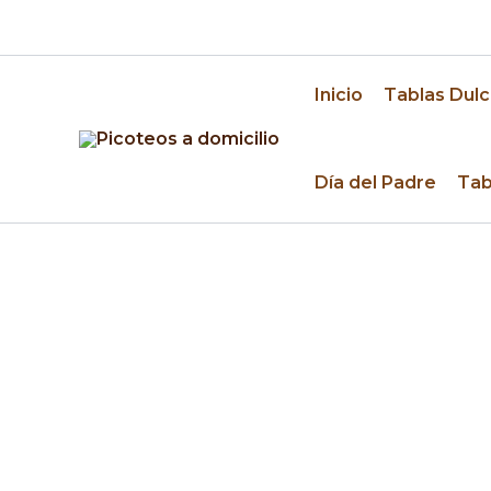
Ir
🚚 Despacho a domicilio en Santiago y alrededo
al
contenido
Inicio
Tablas Dulc
Día del Padre
Tab