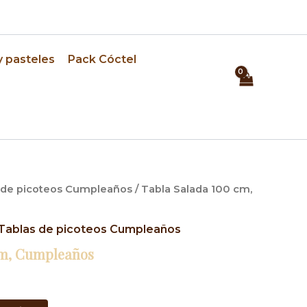
⏰ Pedidos con 24h de anticipación
y pasteles
Pack Cóctel
 de picoteos Cumpleaños
/ Tabla Salada 100 cm,
Tablas de picoteos Cumpleaños
cm, Cumpleaños