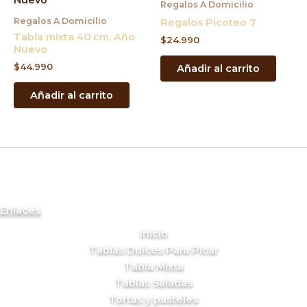
Regalos A Domicilio
Regalos A Domicilio
Regalos Picoteo 7
Tabla mixta 40 cm, Año
$
24.990
Nuevo
$
44.990
Añadir al carrito
Añadir al carrito
Enlaces
Inicio
Tablas Dulces Para Picar
Tabla Mixta
Tablas Saladas
Tortas y pasteles