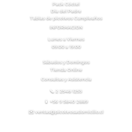
Pack Cóctel
Día del Padre
Tablas de picoteos Cumpleaños
INFORMACION
Lunes a Viernes
09:00 a 19:00
Sábados y Domingos
Tienda Online
Consultas y Asistencia
📞 2 2548 1253
📱 +56 9 5840 2889
✉️ ventas@picoteosadomicilio.cl