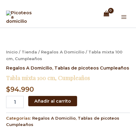
Ir
Mai
al
Men
contenido
Tabla
mixta
100
cm,
Inicio
/
Tienda
/
Regalos A Domicilio
/ Tabla mixta 100
Cumpleaños
cm, Cumpleaños
cantidad
Regalos A Domicilio
,
Tablas de picoteos Cumpleaños
Tabla mixta 100 cm, Cumpleaños
$
94.990
Añadir al carrito
Categorías:
Regalos A Domicilio
,
Tablas de picoteos
Cumpleaños