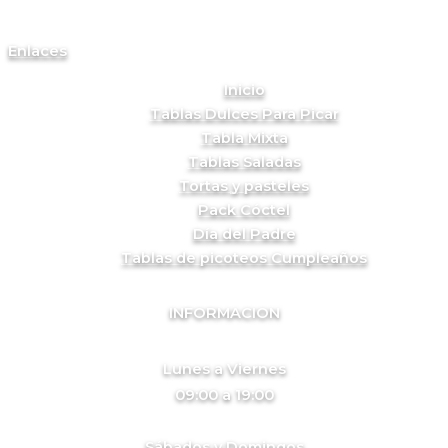
Enlaces
Inicio
Tablas Dulces Para Picar
Tabla Mixta
Tablas Saladas
Tortas y pasteles
Pack Cóctel
Día del Padre
Tablas de picoteos Cumpleaños
INFORMACION
Lunes a Viernes
09:00 a 19:00
Sábados y Domingos