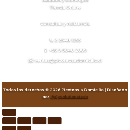
Tienda Online
Consultas y Asistencia
📞 2 2548 1253
📱 +56 9 5840 2889
✉️ ventas@picoteosadomicilio.cl
Todos los derechos © 2026 Picoteos a Domicilio | Diseñado
por
@Cysolutionstech