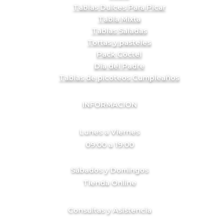
Tablas Dulces Para Picar
Tabla Mixta
Tablas Saladas
Tortas y pasteles
Pack Cóctel
Día del Padre
Tablas de picoteos Cumpleaños
INFORMACION
Lunes a Viernes
09:00 a 19:00
Sábados y Domingos
Tienda Online
Consultas y Asistencia