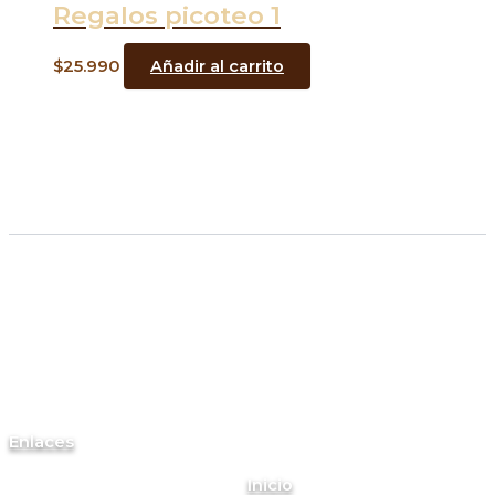
Regalos picoteo 1
$
25.990
Añadir al carrito
Enlaces
Inicio