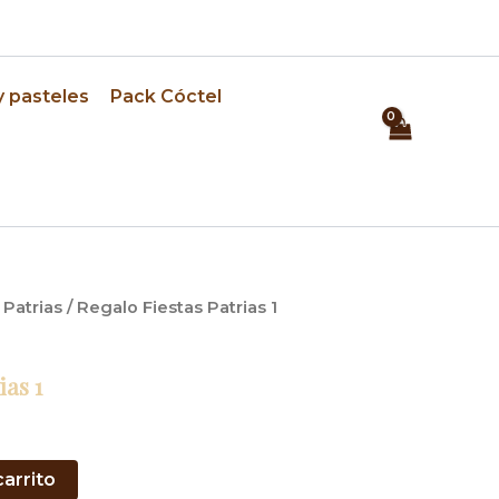
⏰ Pedidos con 24h de anticipación
y pasteles
Pack Cóctel
 Patrias
/ Regalo Fiestas Patrias 1
ias 1
carrito