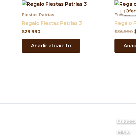
E
¡Ofer
¡Ofer
Fiestas Patrias
Fiestas P
e
Regalo Fiestas Patrias 3
Regalo F
$
29.990
$
36.990
Añadir al carrito
Añadi
Enlace
Inicio