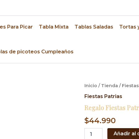
res
es Para Picar
Tabla Mixta
Tablas Saladas
Tortas 
las de picoteos Cumpleaños
Regalo
Inicio
/
Tienda
/
Fiestas
Fiestas
Fiestas Patrias
Patrias
1
Regalo Fiestas Patr
cantidad
$
44.990
Añadir al 