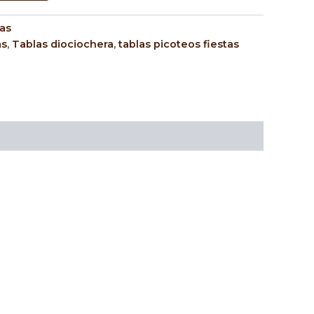
ias
as
,
Tablas diociochera
,
tablas picoteos fiestas