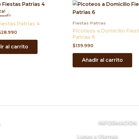
l
El
precio
precio
ta!
ta!
original
actual
atrias
ra:
es:
Fiestas Patrias
iestas Patrias 4
$36.990.
$28.990.
Picoteos a Domicilio Fies
$
28.990
Patrias 6
$
139.990
r al carrito
Añadir al carrito
INFORMACION
s
Lunes a Viernes