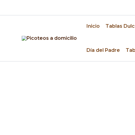
Ir
🚚 Despacho a domicilio en Santiago y alrededo
al
contenido
Inicio
Tablas Dulc
Día del Padre
Tab