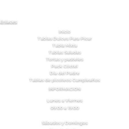
Enlaces
Inicio
Tablas Dulces Para Picar
Tabla Mixta
Tablas Saladas
Tortas y pasteles
Pack Cóctel
Día del Padre
Tablas de picoteos Cumpleaños
INFORMACION
Lunes a Viernes
09:00 a 19:00
Sábados y Domingos