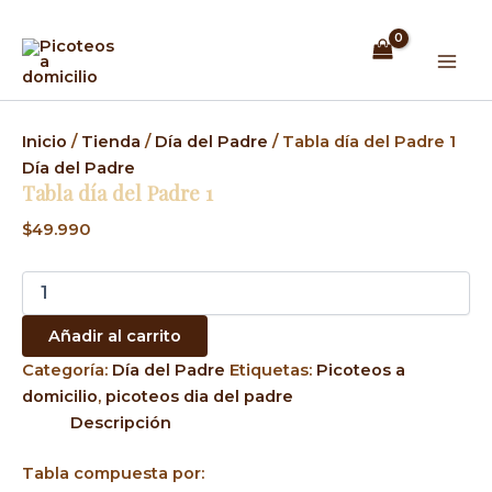
Tabla
Ir
Mai
día
al
del
Men
contenido
Padre
1
cantidad
Inicio
/
Tienda
/
Día del Padre
/ Tabla día del Padre 1
Día del Padre
Tabla día del Padre 1
$
49.990
Añadir al carrito
Categoría:
Día del Padre
Etiquetas:
Picoteos a
domicilio
,
picoteos dia del padre
Descripción
Tabla compuesta por: