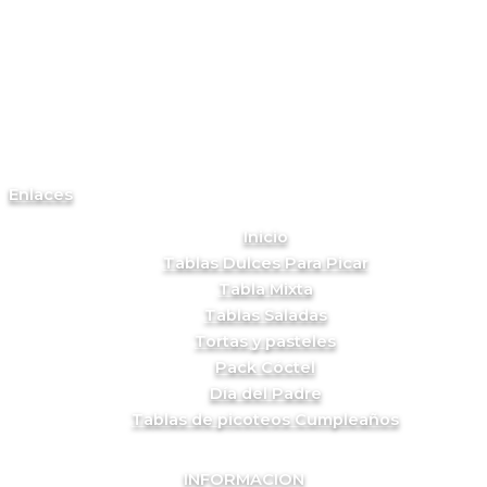
Enlaces
Inicio
Tablas Dulces Para Picar
Tabla Mixta
Tablas Saladas
Tortas y pasteles
Pack Cóctel
Día del Padre
Tablas de picoteos Cumpleaños
INFORMACION