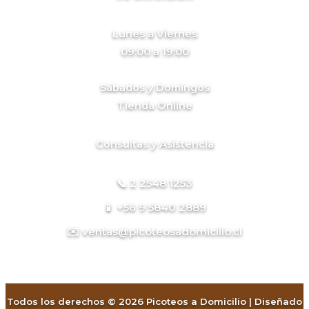
Lunes a Viernes
09:00 a 19:00
Sábados y Domingos
Tienda Online
Consultas y Asistencia
📞 2 2548 1253
📱 +56 9 5840 2889
✉️ ventas@picoteosadomicilio.cl
Todos los derechos © 2026 Picoteos a Domicilio | Diseñado