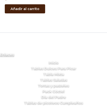
Añadir al carrito
Enlaces
Inicio
Tablas Dulces Para Picar
Tabla Mixta
Tablas Saladas
Tortas y pasteles
Pack Cóctel
Día del Padre
Tablas de picoteos Cumpleaños