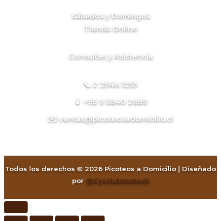
Sábados y Domingos
Tienda Online
Consultas y Asistencia
📞 2 2548 1253
📱 +56 9 5840 2889
✉️ ventas@picoteosadomicilio.cl
Todos los derechos © 2026 Picoteos a Domicilio | Diseñado
por
@Cysolutionstech