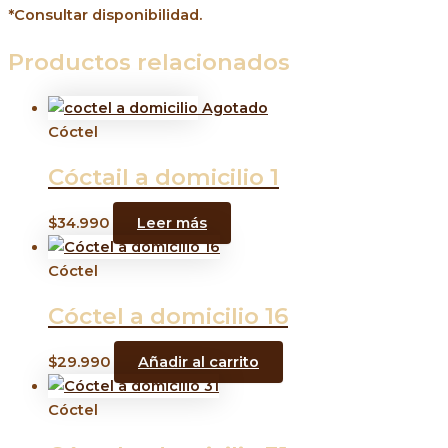
*Consultar disponibilidad.
Productos relacionados
Agotado
Cóctel
Cóctail a domicilio 1
$
34.990
Leer más
Cóctel
Cóctel a domicilio 16
$
29.990
Añadir al carrito
Cóctel