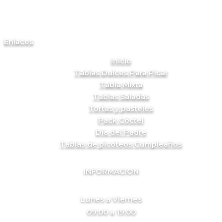
Enlaces
Inicio
Tablas Dulces Para Picar
Tabla Mixta
Tablas Saladas
Tortas y pasteles
Pack Cóctel
Día del Padre
Tablas de picoteos Cumpleaños
INFORMACION
Lunes a Viernes
09:00 a 19:00