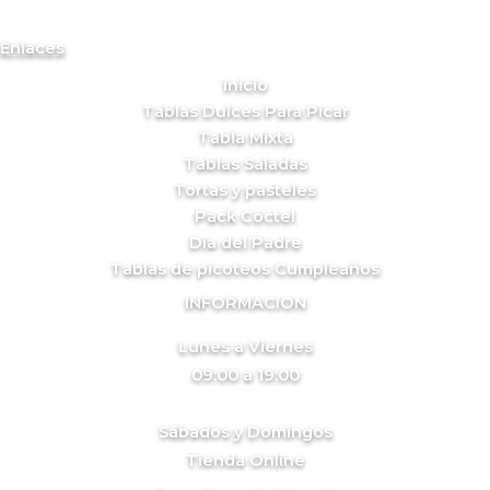
Enlaces
Inicio
Tablas Dulces Para Picar
Tabla Mixta
Tablas Saladas
Tortas y pasteles
Pack Cóctel
Día del Padre
Tablas de picoteos Cumpleaños
INFORMACION
Lunes a Viernes
09:00 a 19:00
Sábados y Domingos
Tienda Online