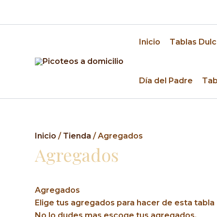
Ir
🚚 Despacho a domicilio en Santiago y alrededo
al
contenido
Inicio
Tablas Dulc
Día del Padre
Tab
Inicio
/
Tienda
/ Agregados
Agregados
Agregados
Elige tus agregados para hacer de esta tabla 
No lo dudes mas escoge tus agregados.