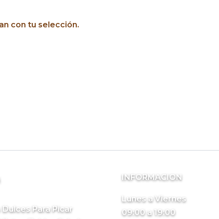
n con tu selección.
INFORMACION
s
Lunes a Viernes
 Dulces Para Picar
09:00 a 19:00