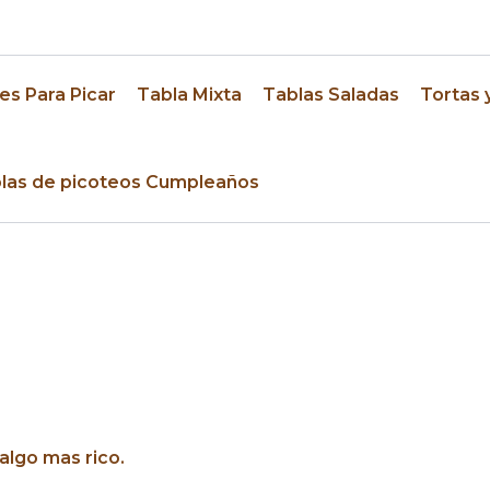
res
es Para Picar
Tabla Mixta
Tablas Saladas
Tortas 
las de picoteos Cumpleaños
algo mas rico.