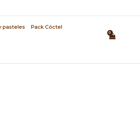
⏰ Pedidos con 24h de anticipación
y pasteles
Pack Cóctel