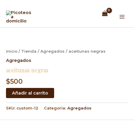
Ir
Mai
al
Men
contenido
aceitunas
negras
cantidad
Inicio
/
Tienda
/
Agregados
/ aceitunas negras
Agregados
aceitunas negras
$
500
Añadir al carrito
SKU:
custom-12
Categoría:
Agregados