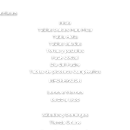
Enlaces
Inicio
Tablas Dulces Para Picar
Tabla Mixta
Tablas Saladas
Tortas y pasteles
Pack Cóctel
Día del Padre
Tablas de picoteos Cumpleaños
INFORMACION
Lunes a Viernes
09:00 a 19:00
Sábados y Domingos
Tienda Online