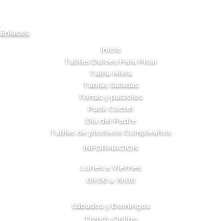
Enlaces
Inicio
Tablas Dulces Para Picar
Tabla Mixta
Tablas Saladas
Tortas y pasteles
Pack Cóctel
Día del Padre
Tablas de picoteos Cumpleaños
INFORMACION
Lunes a Viernes
09:00 a 19:00
Sábados y Domingos
Tienda Online