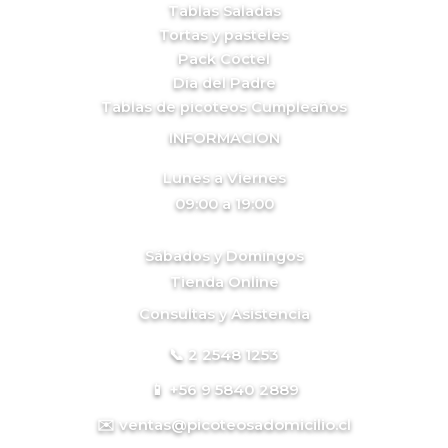
Tablas Saladas
Tortas y pasteles
Pack Cóctel
Día del Padre
Tablas de picoteos Cumpleaños
INFORMACION
Lunes a Viernes
09:00 a 19:00
Sábados y Domingos
Tienda Online
Consultas y Asistencia
📞 2 2548 1253
📱 +56 9 5840 2889
✉️ ventas@picoteosadomicilio.cl