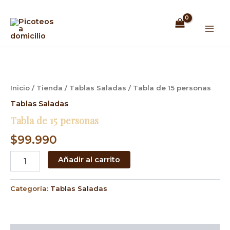
Ir
Mai
al
Men
contenido
Tabla
de
15
personas
Inicio
/
Tienda
/
Tablas Saladas
/ Tabla de 15 personas
cantidad
Tablas Saladas
Tabla de 15 personas
$
99.990
Añadir al carrito
Categoría:
Tablas Saladas