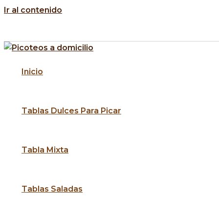
Ir al contenido
🚚 Despacho a domicilio en Santiago y alrededores
⏰ Pedidos con 24h de anticipación
Inicio
Tablas Dulces Para Picar
Tabla Mixta
Tablas Saladas