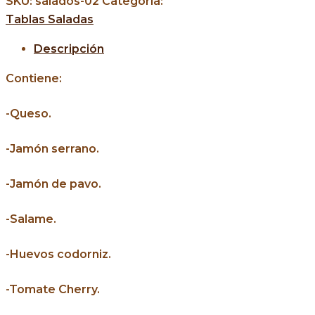
SKU:
salados-02
Categoría:
Tablas Saladas
Descripción
Contiene:
-Queso.
-Jamón serrano.
-Jamón de pavo.
-Salame.
-Huevos codorniz.
-Tomate Cherry.