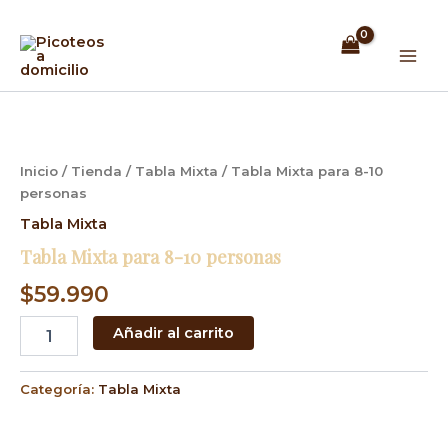
Ir
Mai
al
Men
contenido
Tabla
Mixta
para
8-
Inicio
/
Tienda
/
Tabla Mixta
/ Tabla Mixta para 8-10
10
personas
personas
cantidad
Tabla Mixta
Tabla Mixta para 8-10 personas
$
59.990
Añadir al carrito
Categoría:
Tabla Mixta