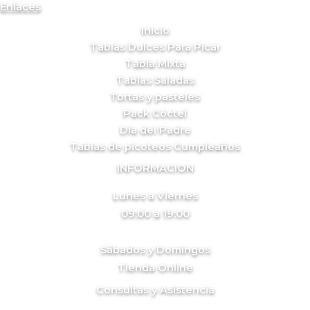
Enlaces
Inicio
Tablas Dulces Para Picar
Tabla Mixta
Tablas Saladas
Tortas y pasteles
Pack Cóctel
Día del Padre
Tablas de picoteos Cumpleaños
INFORMACION
Lunes a Viernes
09:00 a 19:00
Sábados y Domingos
Tienda Online
Consultas y Asistencia