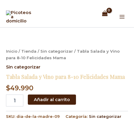
Ir
Mai
al
Men
contenido
Tabla
Salada
y
Vino
Inicio
/
Tienda
/
Sin categorizar
/ Tabla Salada y Vino
para
para 8-10 Felicidades Mama
8-
10
Sin categorizar
Felicidades
Tabla Salada y Vino para 8-10 Felicidades Mama
Mama
cantidad
$
49.990
Añadir al carrito
SKU:
dia-de-la-madre-09
Categoría:
Sin categorizar