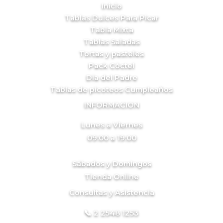
Inicio
Tablas Dulces Para Picar
Tabla Mixta
Tablas Saladas
Tortas y pasteles
Pack Cóctel
Día del Padre
Tablas de picoteos Cumpleaños
INFORMACION
Lunes a Viernes
09:00 a 19:00
Sábados y Domingos
Tienda Online
Consultas y Asistencia
📞 2 2548 1253