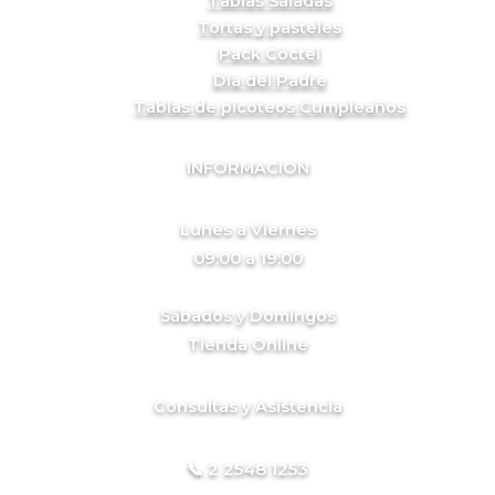
Tablas Saladas
Tortas y pasteles
Pack Cóctel
Día del Padre
Tablas de picoteos Cumpleaños
INFORMACION
Lunes a Viernes
09:00 a 19:00
Sábados y Domingos
Tienda Online
Consultas y Asistencia
📞 2 2548 1253