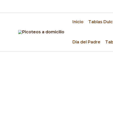
Ir
🚚 Despacho a domicilio en Santiago y alrededo
al
contenido
Inicio
Tablas Dulc
Día del Padre
Tab