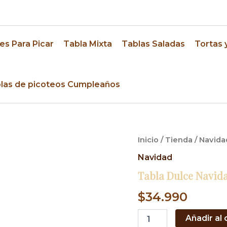
res
es Para Picar
Tabla Mixta
Tablas Saladas
Tortas 
las de picoteos Cumpleaños
Tabla
Inicio
/
Tienda
/
Navida
Dulce
Navidad
Navidad
1
Tabla Dulce Navida
cantidad
$
34.990
Añadir al 