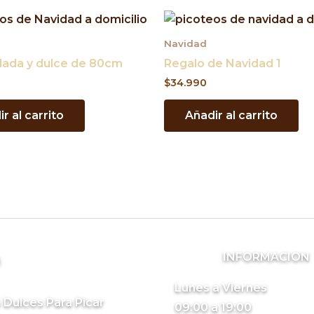
Navidad
lada y dulce de 80cm
Regalo de Navidad 1
$
34.990
r al carrito
Añadir al carrito
INFORMACION
s
Lunes a Viernes
 Dulces Para Picar
09:00 a 19:00