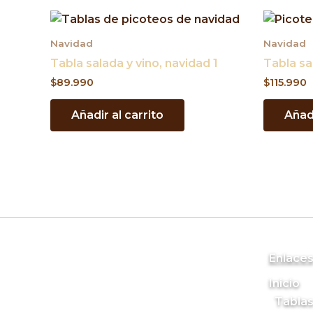
Navidad
Navidad
Tabla salada y vino, navidad 1
Tabla sa
$
89.990
$
115.990
Añadir al carrito
Añadi
Enlace
Inicio
Tablas