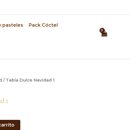
⏰ Pedidos con 24h de anticipación
y pasteles
Pack Cóctel
d
/ Tabla Dulce Navidad 1
d 1
carrito