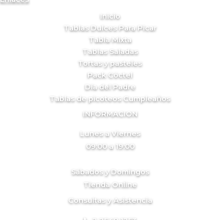
Inicio
Tablas Dulces Para Picar
Tabla Mixta
Tablas Saladas
Tortas y pasteles
Pack Cóctel
Día del Padre
Tablas de picoteos Cumpleaños
INFORMACION
Lunes a Viernes
09:00 a 19:00
Sábados y Domingos
Tienda Online
Consultas y Asistencia