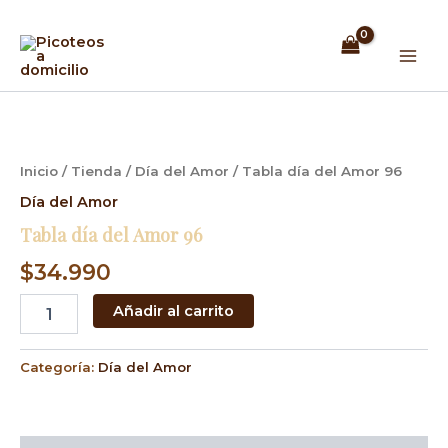
Ir
Mai
al
Men
contenido
Tabla
día
del
Amor
Inicio
/
Tienda
/
Día del Amor
/ Tabla día del Amor 96
96
cantidad
Día del Amor
Tabla día del Amor 96
$
34.990
Añadir al carrito
Categoría:
Día del Amor