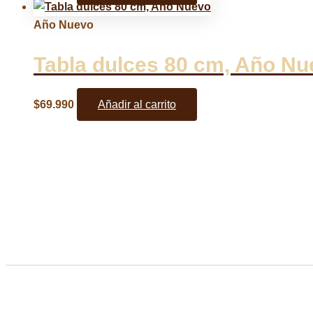
Año Nuevo
Tabla dulces 80 cm, Año Nu
$
69.990
Añadir al carrito