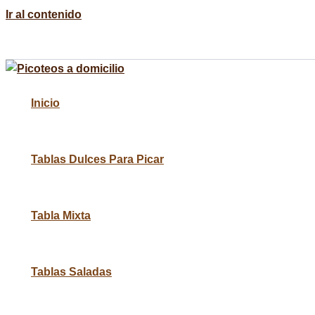
Ir al contenido
🚚 Despacho a domicilio en Santiago y alrededores
⏰ Pedidos con 24h de anticipación
Inicio
Tablas Dulces Para Picar
Tabla Mixta
Tablas Saladas