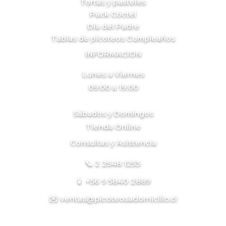
Tortas y pasteles
Pack Cóctel
Día del Padre
Tablas de picoteos Cumpleaños
INFORMACION
Lunes a Viernes
09:00 a 19:00
Sábados y Domingos
Tienda Online
Consultas y Asistencia
📞 2 2548 1253
📱 +56 9 5840 2889
✉️ ventas@picoteosadomicilio.cl