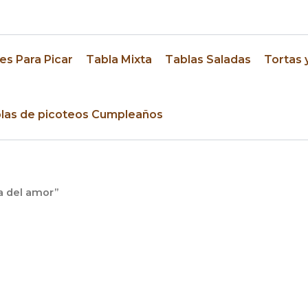
res
es Para Picar
Tabla Mixta
Tablas Saladas
Tortas 
las de picoteos Cumpleaños
a del amor”