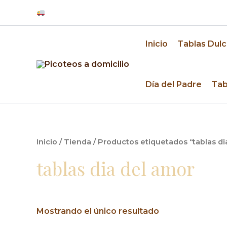
Ir
Despacho a domicilio en Santiago y alrededo
al
contenido
Inicio
Tablas Dulc
Día del Padre
Tab
Inicio
/
Tienda
/ Productos etiquetados “tablas di
tablas dia del amor
Mostrando el único resultado