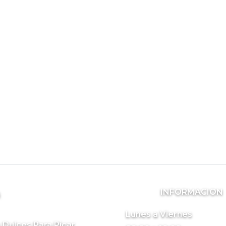
INFORMACION
s
Lunes a Viernes
 Dulces Para Picar