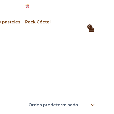
Pedidos con 24h de anticipación
y pasteles
Pack Cóctel