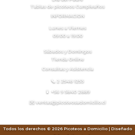
Tablas de picoteos Cumpleaños
INFORMACION
Lunes a Viernes
09:00 a 19:00
Sábados y Domingos
Tienda Online
Consultas y Asistencia
📞 2 2548 1253
📱 +56 9 5840 2889
✉️ ventas@picoteosadomicilio.cl
Todos los derechos © 2026 Picoteos a Domicilio | Diseñado