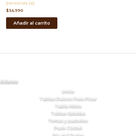
personas (a)
$
34.990
Añadir al carrito
Enlaces
Inicio
Tablas Dulces Para Picar
Tabla Mixta
Tablas Saladas
Tortas y pasteles
Pack Cóctel
Día del Padre