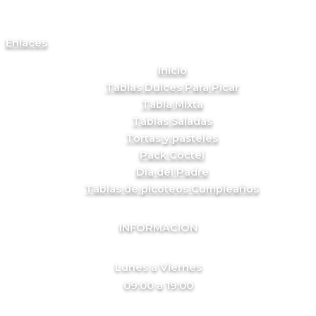
Enlaces
Inicio
Tablas Dulces Para Picar
Tabla Mixta
Tablas Saladas
Tortas y pasteles
Pack Cóctel
Día del Padre
Tablas de picoteos Cumpleaños
INFORMACION
Lunes a Viernes
09:00 a 19:00