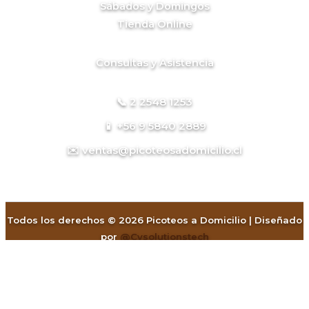
Sábados y Domingos
Tienda Online
Consultas y Asistencia
📞 2 2548 1253
📱 +56 9 5840 2889
✉️ ventas@picoteosadomicilio.cl
Todos los derechos © 2026 Picoteos a Domicilio | Diseñado
por
@Cysolutionstech