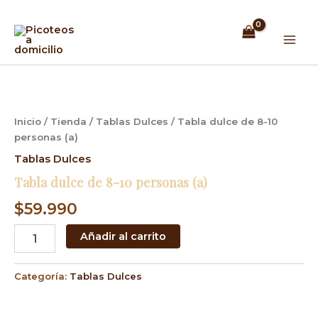
Ir
Mai
al
Men
contenido
Tabla
dulce
de
8-
Inicio
/
Tienda
/
Tablas Dulces
/ Tabla dulce de 8-10
10
personas (a)
personas
(a)
Tablas Dulces
cantidad
Tabla dulce de 8-10 personas (a)
$
59.990
Añadir al carrito
Categoría:
Tablas Dulces