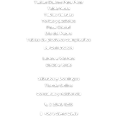
Tablas Dulces Para Picar
Tabla Mixta
Tablas Saladas
Tortas y pasteles
Pack Cóctel
Día del Padre
Tablas de picoteos Cumpleaños
INFORMACION
Lunes a Viernes
09:00 a 19:00
Sábados y Domingos
Tienda Online
Consultas y Asistencia
📞 2 2548 1253
📱 +56 9 5840 2889