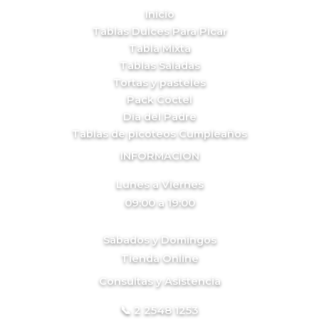
Inicio
Tablas Dulces Para Picar
Tabla Mixta
Tablas Saladas
Tortas y pasteles
Pack Cóctel
Día del Padre
Tablas de picoteos Cumpleaños
INFORMACION
Lunes a Viernes
09:00 a 19:00
Sábados y Domingos
Tienda Online
Consultas y Asistencia
📞 2 2548 1253