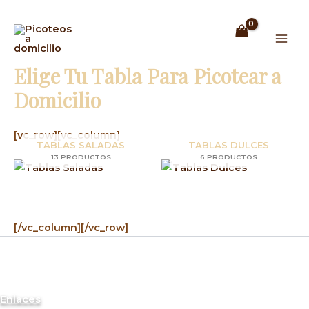
Ir
Mai
al
Men
contenido
Elige Tu Tabla Para Picotear a
Domicilio
[vc_row][vc_column]
TABLAS SALADAS
TABLAS DULCES
13 PRODUCTOS
6 PRODUCTOS
[/vc_column][/vc_row]
Enlaces